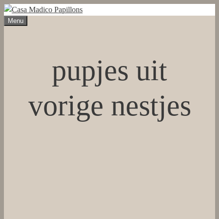
Ga
naar
Menu
de
inhoud
pupjes uit
vorige nestjes